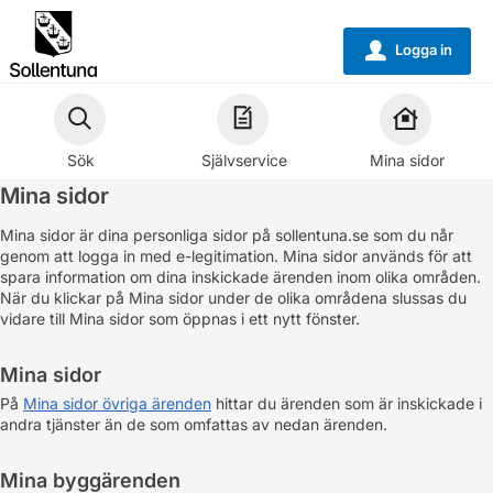
Välkommen
till
Logga in
u
självservice
-
Sollentuna
Sök
Självservice
Mina sidor
kommun
Mina sidor
Mina sidor är dina personliga sidor på sollentuna.se som du når
genom att logga in med e-legitimation. Mina sidor används för att
spara information om dina inskickade ärenden inom olika områden.
När du klickar på Mina sidor under de olika områdena slussas du
vidare till Mina sidor som öppnas i ett nytt fönster.
Mina sidor
På
Mina sidor övriga ärenden
hittar du ärenden som är inskickade i
andra tjänster än de som omfattas av nedan ärenden.
Mina byggärenden