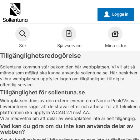
Välkommen
till
Logga in
u
självservice
-
Sollentuna
Sök
Självservice
Mina sidor
kommun
Tillgänglighetsredogörelse
Sollentuna kommun står bakom den här webbplatsen. Vi vill att så
många som möjligt ska kunna använda sollentuna.se. Här beskriver
vi hur webbplatsen uppfyller lagen om tillgänglighet till digital
offentlig service.
Tillgänglighet för sollentuna.se
Webbplatsen drivs av den extern leverantören Nordic Peak/Visma.
Leverantören säger att de strävar efter och arbetar för att tekniken i
plattformen ska uppfylla WCAG 2.1 nivå AA.
Vi är medvetna om att delar av webbplatsen inte är helt tillgänglig.
Vad kan du göra om du inte kan använda delar av
webben?
Om du behöver innehåll från sollentuna.se som inte är tillgängligt för