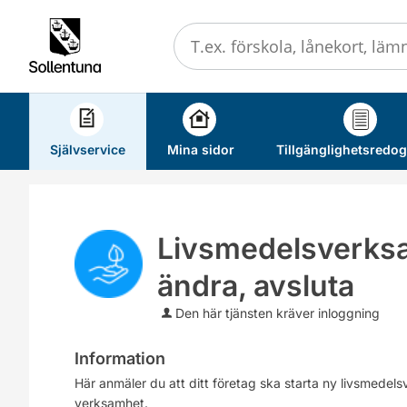
Välkommen
till
självservice
-
Sollentuna
kommun
Självservice
Mina sidor
Tillgänglighetsredog
Livsmedelsverksam
ändra, avsluta
Den här tjänsten kräver inloggning
Information
Här anmäler du att ditt företag ska starta ny livsmedelsv
verksamhet.