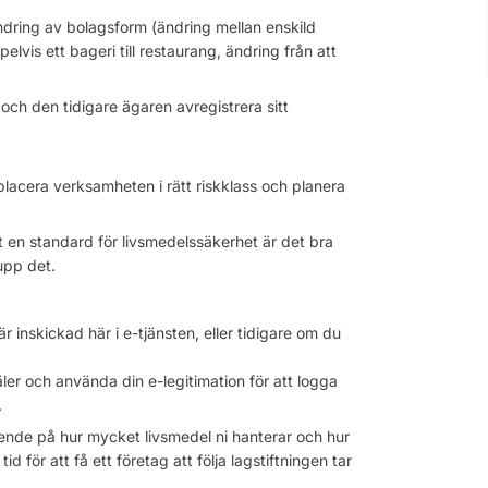
dring av bolagsform (ändring mellan enskild
lvis ett bageri till restaurang, ändring från att
och den tidigare ägaren avregistrera sitt
placera verksamheten i rätt riskklass och planera
 en standard för livsmedelssäkerhet är det bra
upp det.​
 inskickad här i e-tjänsten, eller tidigare om du
er och använda din e-legitimation för att logga
.
roende på hur mycket livsmedel ni hanterar och hur
d för att få ett företag att följa lagstiftningen tar