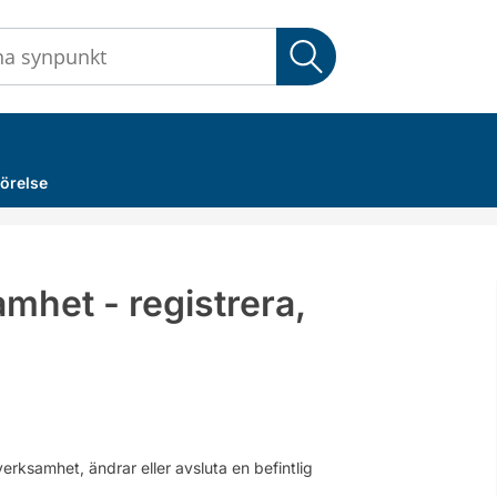
Sök
örelse
het - registrera,
erksamhet, ändrar eller avsluta en befintlig