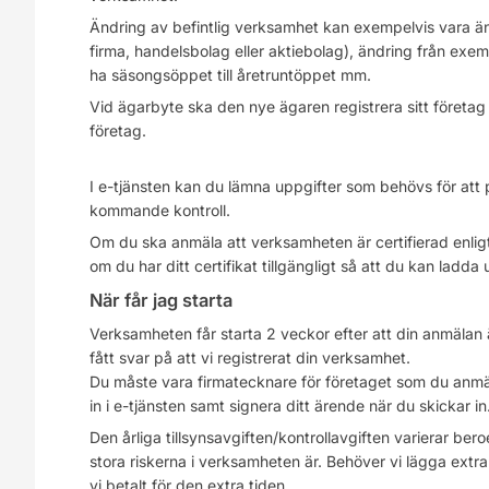
Ändring av befintlig verksamhet kan exempelvis vara än
firma, handelsbolag eller aktiebolag), ändring från exempe
ha säsongsöppet till åretruntöppet mm.
Vid ägarbyte ska den nye ägaren registrera sitt företag 
företag.
I e-tjänsten kan du lämna uppgifter som behövs för att 
kommande kontroll.
Om du ska anmäla att verksamheten är certifierad enligt
om du har ditt certifikat tillgängligt så att du kan ladda 
När får jag starta
Verksamheten får starta 2 veckor efter att din anmälan är
fått svar på att vi registrerat din verksamhet.
Du måste vara firmatecknare för företaget som du anmäl
in i e-tjänsten samt signera ditt ärende när du skickar in
Den årliga tillsynsavgiften/kontrollavgiften varierar be
stora riskerna i verksamheten är. Behöver vi lägga extra ti
vi betalt för den extra tiden.