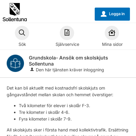
Välkommen
till
Logga in
u
självservice
-
Sollentuna
Sök
Självservice
Mina sidor
kommun
Grundskola- Ansök om skolskjuts
Sollentuna
Den här tjänsten kräver inloggning
Det kan bli aktuellt med kostnadsfri skolskjuts om
gångavståndet mellan skolan och hemmet överstiger:
Två kilometer för elever i skolår F-3.
Tre kilometer i skolår 4-6.
Fyra kilometer i skolår 7-9.
All skolskjuts sker i första hand med kollektivtrafik. Ersättning