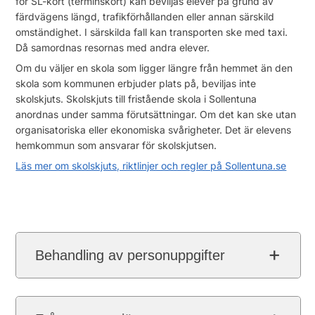
för SL-kort (terminskort) kan beviljas elever på grund av
färdvägens längd, trafikförhållanden eller annan särskild
omständighet. I särskilda fall kan transporten ske med taxi.
Då samordnas resornas med andra elever.
Om du väljer en skola som ligger längre från hemmet än den
skola som kommunen erbjuder plats på, beviljas inte
skolskjuts. Skolskjuts till fristående skola i Sollentuna
anordnas under samma förutsättningar. Om det kan ske utan
organisatoriska eller ekonomiska svårigheter. Det är elevens
hemkommun som ansvarar för skolskjutsen.
Läs mer om skolskjuts, riktlinjer och regler på Sollentuna.se
Behandling av personuppgifter